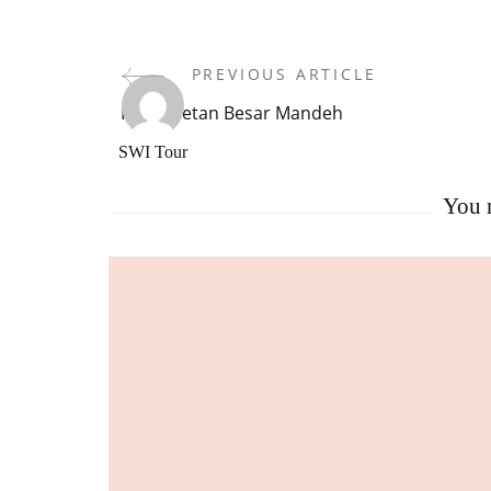
Pulau
Setan
Kecil
PREVIOUS ARTICLE
Post
Mandeh
Pulau Setan Besar Mandeh
Navigation
SWI Tour
You m