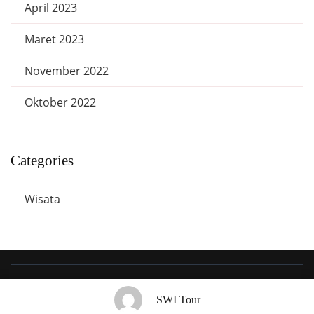
April 2023
Maret 2023
November 2022
Oktober 2022
Categories
Wisata
© Copyright 2022 SWI Tour. All Rights Reserved
SWI Tour & Travel |
SWI Tour
Developed By
SWI Tour
.
Powered by
SWITour
.